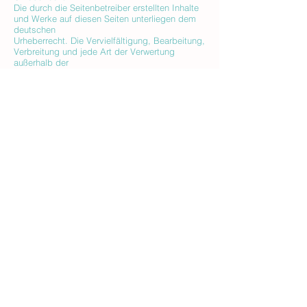
Die durch die Seitenbetreiber erstellten Inhalte
und Werke auf diesen Seiten unterliegen dem
deutschen
Urheberrecht. Die Vervielfältigung, Bearbeitung,
Verbreitung und jede Art der Verwertung
außerhalb der
Grenzen des Urheberrechtes bedürfen der
schriftlichen Zustimmung des jeweiligen Autors
bzw. Erstellers.
Downloads und Kopien dieser Seite sind nur für
den privaten, nicht kommerziellen Gebrauch
gestattet.
Soweit die Inhalte auf dieser Seite nicht vom
Betreiber erstellt wurden, werden die
Urheberrechte Dritter
beachtet. Insbesondere werden Inhalte Dritter
als solche gekennzeichnet. Sollten Sie trotzdem
auf eine
Urheberrechtsverletzung aufmerksam werden,
bitten wir um einen entsprechenden Hinweis.
Bei
Bekanntwerden von Rechtsverletzungen
werden wir derartige Inhalte umgehend
entfernen.
Quelle: eRecht24
Bindungsanalyse